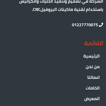
الشركة في تصميم وتنفيذ الحليات والكرانيش
باستخدام تقنية ماكينات البروفيلCNC.
01227770075
القائمة
الرئيسية
من نحن
اعمالنا
الخامات
المعرض