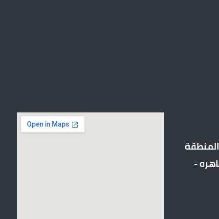
ن قطعه رقم 497/d - المنطقة
اهره -