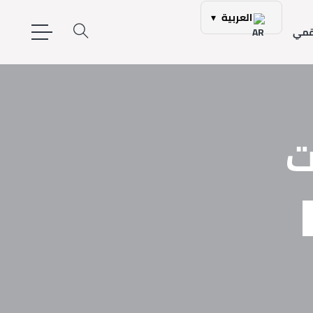
العربية
▾
رقمي
ت